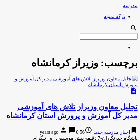
مدرسه
برگه نمونه
search
برچسب:
وزیراز کرمانشاه
description
تجلیل معاون وزیراز تلاش های آموزشی
مدیر کل آموزش و پرورش استان کرمانشاه
person
chat_bubble
access_time
bookmark
اخبار مدرسه جدید
56 years ago
0
باشگاه خبرنگاران-7 دقیقه پیش موسیقی روز تلگرام