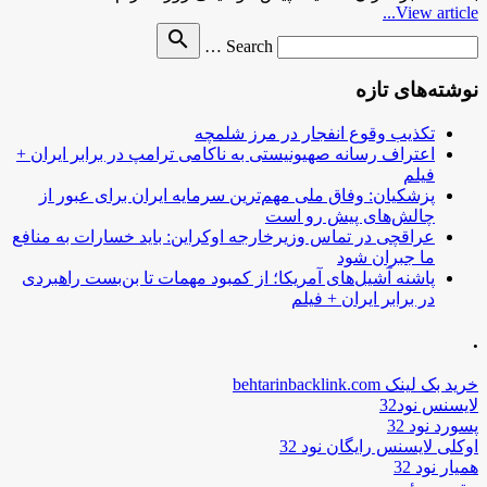
View article...
Search
search
Search …
for
نوشته‌های تازه
تکذیب وقوع انفجار در مرز شلمچه
اعتراف رسانه صهیونیستی به ناکامی ترامپ در برابر ایران +
فیلم
پزشکیان: وفاق ملی مهم‌ترین سرمایه ایران برای عبور از
چالش‌های پیش رو است
عراقچی در تماس وزیرخارجه اوکراین: باید خسارات به منافع
ما جبران شود
پاشنه آشیل‌های آمریکا؛ از کمبود مهمات تا بن‌بست راهبردی
در برابر ایران + فیلم
.
خرید بک لینک behtarinbacklink.com
لایسنس نود32
پسورد نود 32
اوکلی لایسنس رایگان نود 32
همیار نود 32