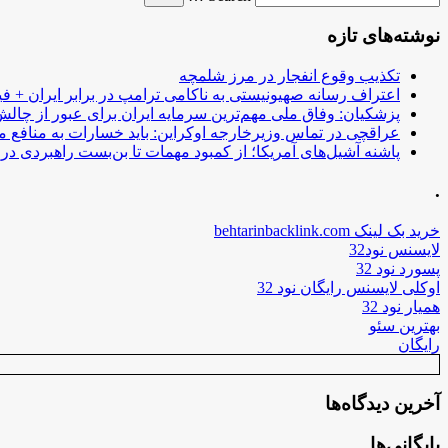
نوشته‌های تازه
تکذیب وقوع انفجار در مرز شلمچه
اعتراف رسانه صهیونیستی به ناکامی ترامپ در برابر ایران + فی
پزشکیان: وفاق ملی مهم‌ترین سرمایه ایران برای عبور از چا
عراقچی در تماس وزیرخارجه اوکراین: باید خسارات به منافع م
پاشنه آشیل‌های آمریکا؛ از کمبود مهمات تا بن‌بست راهبردی در ب
.
خرید بک لینک behtarinbacklink.com
لایسنس نود32
پسورد نود 32
اوکلی لایسنس رایگان نود 32
همیار نود 32
بهترین سئو
رایگان
آخرین دیدگاه‌ها
بایگانی‌ها