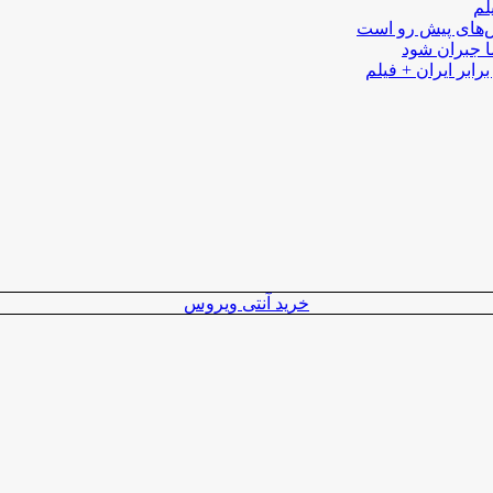
لم
لش‌های پیش رو است
ا جبران شود
رابر ایران + فیلم
خرید آنتی ویروس