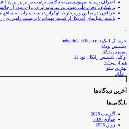
اعتراف رسانه صهیونیستی به ناکامی ترامپ در برابر ایران + فی
پزشکیان: وفاق ملی مهم‌ترین سرمایه ایران برای عبور از چا
عراقچی در تماس وزیرخارجه اوکراین: باید خسارات به منافع م
پاشنه آشیل‌های آمریکا؛ از کمبود مهمات تا بن‌بست راهبردی در ب
.
خرید بک لینک behtarinbacklink.com
لایسنس نود32
پسورد نود 32
اوکلی لایسنس رایگان نود 32
همیار نود 32
بهترین سئو
رایگان
آخرین دیدگاه‌ها
بایگانی‌ها
آگوست 2026
جولای 2026
ژوئن 2026