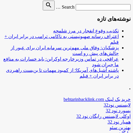
Search
search
Search …
for
نوشته‌های تازه
تکذیب وقوع انفجار در مرز شلمچه
اعتراف رسانه صهیونیستی به ناکامی ترامپ در برابر ایران +
فیلم
پزشکیان: وفاق ملی مهم‌ترین سرمایه ایران برای عبور از
چالش‌های پیش رو است
عراقچی در تماس وزیرخارجه اوکراین: باید خسارات به منافع
ما جبران شود
پاشنه آشیل‌های آمریکا؛ از کمبود مهمات تا بن‌بست راهبردی
در برابر ایران + فیلم
.
خرید بک لینک behtarinbacklink.com
لایسنس نود32
پسورد نود 32
اوکلی لایسنس رایگان نود 32
همیار نود 32
بهترین سئو