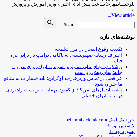
بلوچستانمهر-3 ساعت پیش ادای احترام وزیر آموزش و پرورش
به …
View article...
Search
search
Search …
for
نوشته‌های تازه
تکذیب وقوع انفجار در مرز شلمچه
اعتراف رسانه صهیونیستی به ناکامی ترامپ در برابر ایران +
فیلم
پزشکیان: وفاق ملی مهم‌ترین سرمایه ایران برای عبور از
چالش‌های پیش رو است
عراقچی در تماس وزیرخارجه اوکراین: باید خسارات به منافع
ما جبران شود
پاشنه آشیل‌های آمریکا؛ از کمبود مهمات تا بن‌بست راهبردی
در برابر ایران + فیلم
.
خرید بک لینک behtarinbacklink.com
لایسنس نود32
پسورد نود 32