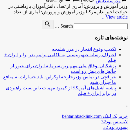
مدرسه دانش
56 years ago
0
وزیر آموزش و پرورش: آماری از تعداد دانش‌آموزان بازداشتی در
حوادث اخیر نداریمرکنا وزیر آموزش و پرورش: آماری از تعداد …
View article...
Search
search
Search …
for
نوشته‌های تازه
تکذیب وقوع انفجار در مرز شلمچه
اعتراف رسانه صهیونیستی به ناکامی ترامپ در برابر ایران +
فیلم
پزشکیان: وفاق ملی مهم‌ترین سرمایه ایران برای عبور از
چالش‌های پیش رو است
عراقچی در تماس وزیرخارجه اوکراین: باید خسارات به منافع
ما جبران شود
پاشنه آشیل‌های آمریکا؛ از کمبود مهمات تا بن‌بست راهبردی
در برابر ایران + فیلم
.
خرید بک لینک behtarinbacklink.com
لایسنس نود32
پسورد نود 32