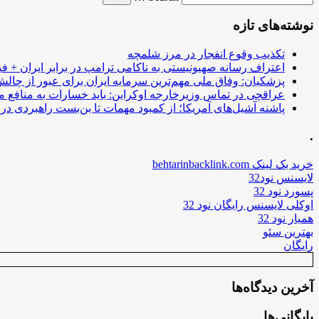
نوشته‌های تازه
تکذیب وقوع انفجار در مرز شلمچه
اعتراف رسانه صهیونیستی به ناکامی ترامپ در برابر ایران + فی
پزشکیان: وفاق ملی مهم‌ترین سرمایه ایران برای عبور از چا
عراقچی در تماس وزیرخارجه اوکراین: باید خسارات به منافع م
پاشنه آشیل‌های آمریکا؛ از کمبود مهمات تا بن‌بست راهبردی در ب
.
خرید بک لینک behtarinbacklink.com
لایسنس نود32
پسورد نود 32
اوکلی لایسنس رایگان نود 32
همیار نود 32
بهترین سئو
رایگان
آخرین دیدگاه‌ها
بایگانی‌ها