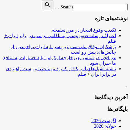
Search
search
Search …
for
نوشته‌های تازه
تکذیب وقوع انفجار در مرز شلمچه
اعتراف رسانه صهیونیستی به ناکامی ترامپ در برابر ایران +
فیلم
پزشکیان: وفاق ملی مهم‌ترین سرمایه ایران برای عبور از
چالش‌های پیش رو است
عراقچی در تماس وزیرخارجه اوکراین: باید خسارات به منافع
ما جبران شود
پاشنه آشیل‌های آمریکا؛ از کمبود مهمات تا بن‌بست راهبردی
در برابر ایران + فیلم
.
آخرین دیدگاه‌ها
بایگانی‌ها
آگوست 2026
جولای 2026