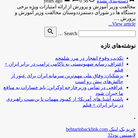
دسته‌بندی نشده
56 years ago
0
مخالفت وزیر آموزش و پرورش از ارائه امتیازات ویژه برخی
دستگاه ها در شورای دستمزددوستان مخالفت وزیر آموزش و
پرورش …
View article...
Search
search
Search …
for
نوشته‌های تازه
تکذیب وقوع انفجار در مرز شلمچه
اعتراف رسانه صهیونیستی به ناکامی ترامپ در برابر ایران +
فیلم
پزشکیان: وفاق ملی مهم‌ترین سرمایه ایران برای عبور از
چالش‌های پیش رو است
عراقچی در تماس وزیرخارجه اوکراین: باید خسارات به منافع
ما جبران شود
پاشنه آشیل‌های آمریکا؛ از کمبود مهمات تا بن‌بست راهبردی
در برابر ایران + فیلم
.
خرید بک لینک behtarinbacklink.com
لایسنس نود32