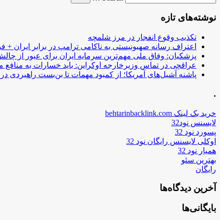
نوشته‌های تازه
تکذیب وقوع انفجار در مرز شلمچه
اعتراف رسانه صهیونیستی به ناکامی ترامپ در برابر ایران + فی
پزشکیان: وفاق ملی مهم‌ترین سرمایه ایران برای عبور از چا
عراقچی در تماس وزیرخارجه اوکراین: باید خسارات به منافع م
پاشنه آشیل‌های آمریکا؛ از کمبود مهمات تا بن‌بست راهبردی در ب
.
خرید بک لینک behtarinbacklink.com
لایسنس نود32
پسورد نود 32
اوکلی لایسنس رایگان نود 32
همیار نود 32
بهترین سئو
رایگان
آخرین دیدگاه‌ها
بایگانی‌ها