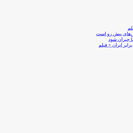
لم
لش‌های پیش رو است
ا جبران شود
رابر ایران + فیلم