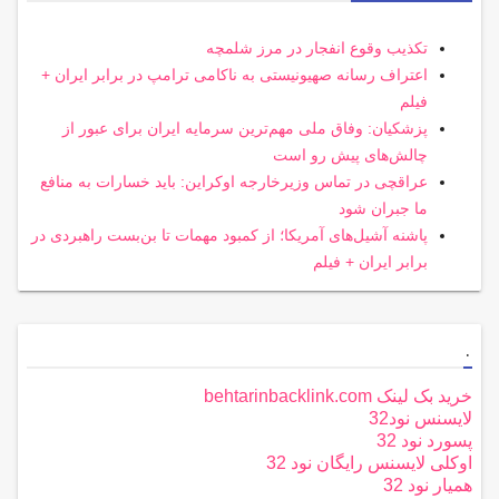
تکذیب وقوع انفجار در مرز شلمچه
اعتراف رسانه صهیونیستی به ناکامی ترامپ در برابر ایران +
فیلم
پزشکیان: وفاق ملی مهم‌ترین سرمایه ایران برای عبور از
چالش‌های پیش رو است
عراقچی در تماس وزیرخارجه اوکراین: باید خسارات به منافع
ما جبران شود
پاشنه آشیل‌های آمریکا؛ از کمبود مهمات تا بن‌بست راهبردی در
برابر ایران + فیلم
.
خرید بک لینک behtarinbacklink.com
لایسنس نود32
پسورد نود 32
اوکلی لایسنس رایگان نود 32
همیار نود 32