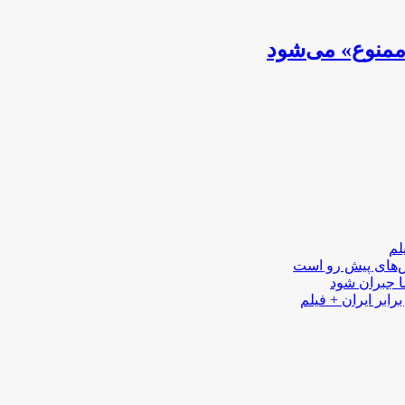
منوع» می‌شود
لم
لش‌های پیش رو است
ا جبران شود
رابر ایران + فیلم