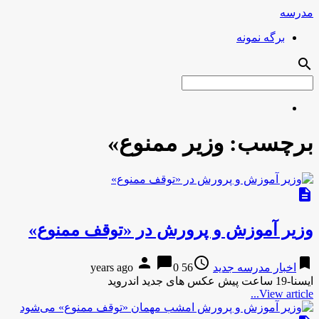
مدرسه
برگه نمونه
search
برچسب:
وزیر ممنوع»
description
وزیر آموزش و پرورش در «توقف ممنوع»
person
chat_bubble
access_time
bookmark
اخبار مدرسه جدید
56 years ago
0
ایسنا-19 ساعت پیش عکس های جدید اندروید
View article...