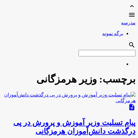
expand_less

مدرسه
برگه نمونه
search
برچسب:
وزیر هرمزگانی
description
پیام تسلیت وزیر آموزش و پرورش در پی
درگذشت دانش‌آموزان هرمزگانی