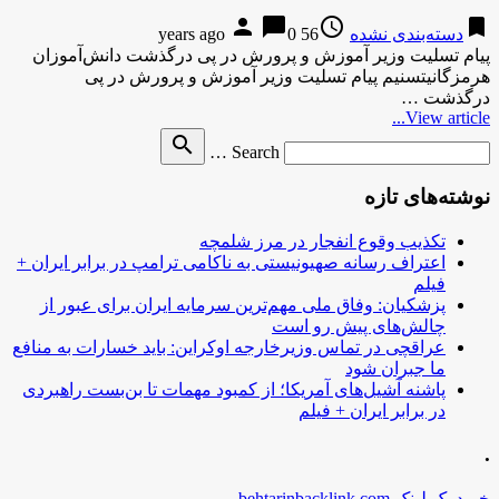
person
chat_bubble
access_time
bookmark
دسته‌بندی نشده
56 years ago
0
پیام تسلیت وزیر آموزش و پرورش در پی درگذشت دانش‌آموزان
هرمزگانیتسنیم پیام تسلیت وزیر آموزش و پرورش در پی
درگذشت …
View article...
Search
search
Search …
for
نوشته‌های تازه
تکذیب وقوع انفجار در مرز شلمچه
اعتراف رسانه صهیونیستی به ناکامی ترامپ در برابر ایران +
فیلم
پزشکیان: وفاق ملی مهم‌ترین سرمایه ایران برای عبور از
چالش‌های پیش رو است
عراقچی در تماس وزیرخارجه اوکراین: باید خسارات به منافع
ما جبران شود
پاشنه آشیل‌های آمریکا؛ از کمبود مهمات تا بن‌بست راهبردی
در برابر ایران + فیلم
.
خرید بک لینک behtarinbacklink.com