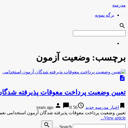
مدرسه
برگه نمونه
search
برچسب:
وضعیت آزمون
description
تعیین وضعیت پرداخت معوقات پذیرفته شدگا
person
chat_bubble
access_time
bookmark
اخبار مدرسه جدید
56 years ago
0
تعیین وضعیت پرداخت معوقات پذیرفته شدگان آزمون استخدامی نعم
View article...
Search
search
Search …
for