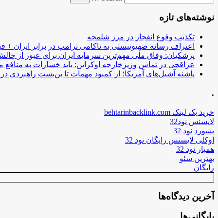
نوشته‌های تازه
تکذیب وقوع انفجار در مرز شلمچه
اعتراف رسانه صهیونیستی به ناکامی ترامپ در برابر ایران + فی
پزشکیان: وفاق ملی مهم‌ترین سرمایه ایران برای عبور از چا
عراقچی در تماس وزیرخارجه اوکراین: باید خسارات به منافع م
پاشنه آشیل‌های آمریکا؛ از کمبود مهمات تا بن‌بست راهبردی در ب
.
خرید بک لینک behtarinbacklink.com
لایسنس نود32
پسورد نود 32
اوکلی لایسنس رایگان نود 32
همیار نود 32
بهترین سئو
رایگان
آخرین دیدگاه‌ها
بایگانی‌ها