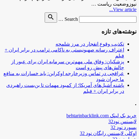
نیوزوضعیت ریاست …
View article...
Search
search
Search …
for
نوشته‌های تازه
تکذیب وقوع انفجار در مرز شلمچه
اعتراف رسانه صهیونیستی به ناکامی ترامپ در برابر ایران +
فیلم
پزشکیان: وفاق ملی مهم‌ترین سرمایه ایران برای عبور از
چالش‌های پیش رو است
عراقچی در تماس وزیرخارجه اوکراین: باید خسارات به منافع
ما جبران شود
پاشنه آشیل‌های آمریکا؛ از کمبود مهمات تا بن‌بست راهبردی
در برابر ایران + فیلم
.
خرید بک لینک behtarinbacklink.com
لایسنس نود32
پسورد نود 32
اوکلی لایسنس رایگان نود 32