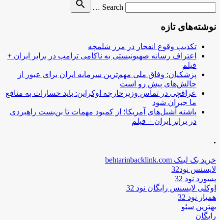
Search
search
Search …
for
نوشته‌های تازه
تکذیب وقوع انفجار در مرز شلمچه
اعتراف رسانه صهیونیستی به ناکامی ترامپ در برابر ایران +
فیلم
پزشکیان: وفاق ملی مهم‌ترین سرمایه ایران برای عبور از
چالش‌های پیش رو است
عراقچی در تماس وزیرخارجه اوکراین: باید خسارات به منافع
ما جبران شود
پاشنه آشیل‌های آمریکا؛ از کمبود مهمات تا بن‌بست راهبردی
در برابر ایران + فیلم
.
خرید بک لینک behtarinbacklink.com
لایسنس نود32
پسورد نود 32
اوکلی لایسنس رایگان نود 32
همیار نود 32
بهترین سئو
رایگان