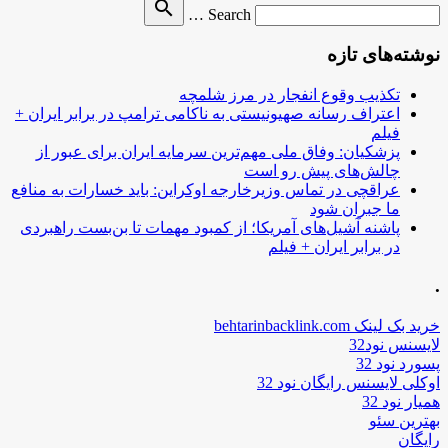
Search
search
Search …
for
نوشته‌های تازه
تکذیب وقوع انفجار در مرز شلمچه
اعتراف رسانه صهیونیستی به ناکامی ترامپ در برابر ایران +
فیلم
پزشکیان: وفاق ملی مهم‌ترین سرمایه ایران برای عبور از
چالش‌های پیش رو است
عراقچی در تماس وزیرخارجه اوکراین: باید خسارات به منافع
ما جبران شود
پاشنه آشیل‌های آمریکا؛ از کمبود مهمات تا بن‌بست راهبردی
در برابر ایران + فیلم
.
خرید بک لینک behtarinbacklink.com
لایسنس نود32
پسورد نود 32
اوکلی لایسنس رایگان نود 32
همیار نود 32
بهترین سئو
رایگان