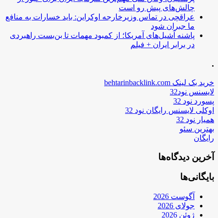
چالش‌های پیش رو است
عراقچی در تماس وزیرخارجه اوکراین: باید خسارات به منافع
ما جبران شود
پاشنه آشیل‌های آمریکا؛ از کمبود مهمات تا بن‌بست راهبردی
در برابر ایران + فیلم
.
خرید بک لینک behtarinbacklink.com
لایسنس نود32
پسورد نود 32
اوکلی لایسنس رایگان نود 32
همیار نود 32
بهترین سئو
رایگان
آخرین دیدگاه‌ها
بایگانی‌ها
آگوست 2026
جولای 2026
ژوئن 2026