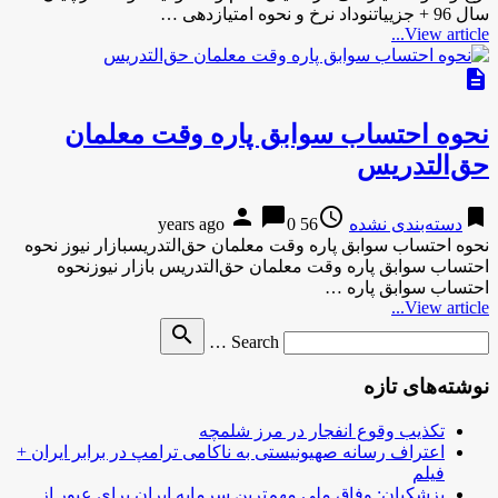
سال 96 + جزییاتنوداد نرخ و نحوه امتیازدهی …
View article...
description
نحوه احتساب سوابق پاره وقت معلمان
حق‌التدریس
person
chat_bubble
access_time
bookmark
دسته‌بندی نشده
56 years ago
0
نحوه احتساب سوابق پاره وقت معلمان حق‌التدریسبازار نیوز نحوه
احتساب سوابق پاره وقت معلمان حق‌التدریس بازار نیوزنحوه
احتساب سوابق پاره …
View article...
Search
search
Search …
for
نوشته‌های تازه
تکذیب وقوع انفجار در مرز شلمچه
اعتراف رسانه صهیونیستی به ناکامی ترامپ در برابر ایران +
فیلم
پزشکیان: وفاق ملی مهم‌ترین سرمایه ایران برای عبور از