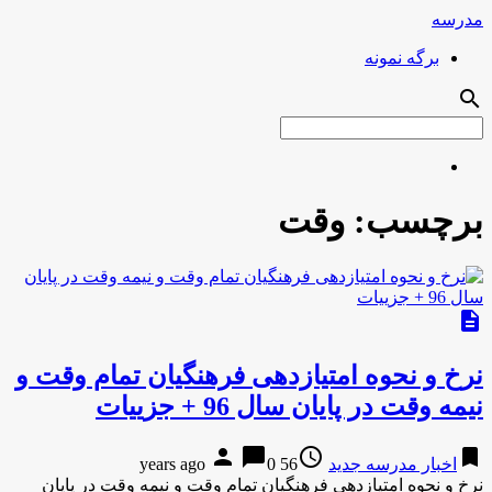
مدرسه
برگه نمونه
search
برچسب:
وقت
description
نرخ و نحوه امتیازدهی فرهنگیان تمام وقت و
نیمه وقت در پایان سال 96 + جزییات
person
chat_bubble
access_time
bookmark
اخبار مدرسه جدید
56 years ago
0
نرخ و نحوه امتیازدهی فرهنگیان تمام وقت و نیمه وقت در پایان