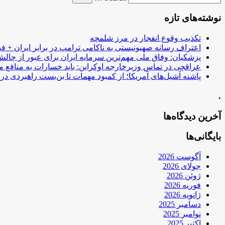
نوشته‌های تازه
تکذیب وقوع انفجار در مرز شلمچه
اعتراف رسانه صهیونیستی به ناکامی ترامپ در برابر ایران + فی
پزشکیان: وفاق ملی مهم‌ترین سرمایه ایران برای عبور از چا
عراقچی در تماس وزیرخارجه اوکراین: باید خسارات به منافع م
پاشنه آشیل‌های آمریکا؛ از کمبود مهمات تا بن‌بست راهبردی در ب
.
آخرین دیدگاه‌ها
بایگانی‌ها
آگوست 2026
جولای 2026
ژوئن 2026
فوریه 2026
ژانویه 2026
دسامبر 2025
نوامبر 2025
اکتبر 2025