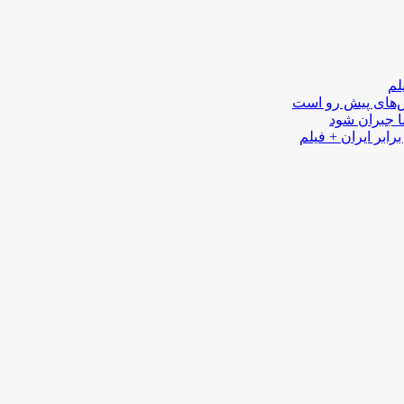
لم
لش‌های پیش رو است
ا جبران شود
رابر ایران + فیلم