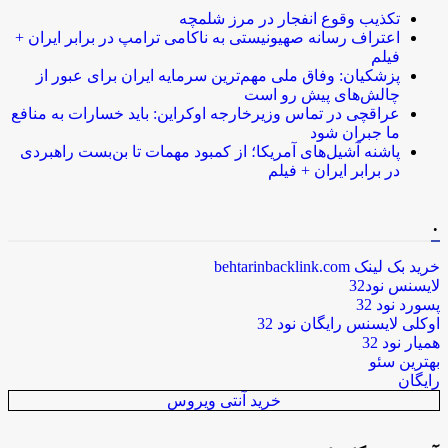
تکذیب وقوع انفجار در مرز شلمچه
اعتراف رسانه صهیونیستی به ناکامی ترامپ در برابر ایران +
فیلم
پزشکیان: وفاق ملی مهم‌ترین سرمایه ایران برای عبور از
چالش‌های پیش رو است
عراقچی در تماس وزیرخارجه اوکراین: باید خسارات به منافع
ما جبران شود
پاشنه آشیل‌های آمریکا؛ از کمبود مهمات تا بن‌بست راهبردی
در برابر ایران + فیلم
.
خرید بک لینک behtarinbacklink.com
لایسنس نود32
پسورد نود 32
اوکلی لایسنس رایگان نود 32
همیار نود 32
بهترین سئو
رایگان
خرید آنتی ویروس