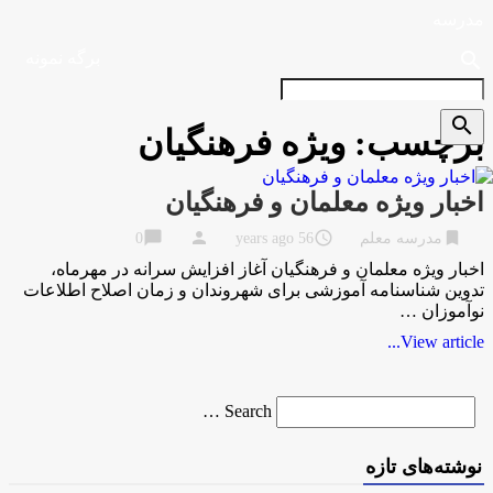
مدرسه
search
برگه نمونه
search
برچسب:
ويژه فرهنگيان
اخبار ويژه معلمان و فرهنگيان
chat_bubble
person
access_time
bookmark
مدرسه معلم
56 years ago
0
اخبار ويژه معلمان و فرهنگيان آغاز افزایش سرانه در مهرماه،
تدوین شناسنامه آموزشی برای شهروندان و زمان اصلاح اطلاعات
نوآموزان …
View article...
Search
Search …
for
نوشته‌های تازه