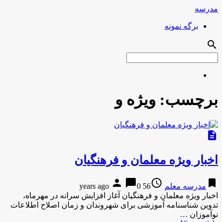
مدرسه
برگه نمونه
search
برچسب:
ويژه و
description
اخبار ويژه معلمان و فرهنگيان
person
chat_bubble
access_time
bookmark
مدرسه معلم
56 years ago
0
اخبار ويژه معلمان و فرهنگيان آغاز افزایش سرانه در مهرماه،
تدوین شناسنامه آموزشی برای شهروندان و زمان اصلاح اطلاعات
نوآموزان …