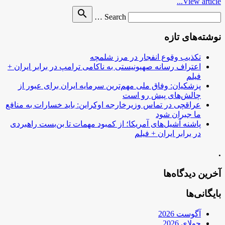
View article...
Search
search
Search …
for
نوشته‌های تازه
تکذیب وقوع انفجار در مرز شلمچه
اعتراف رسانه صهیونیستی به ناکامی ترامپ در برابر ایران +
فیلم
پزشکیان: وفاق ملی مهم‌ترین سرمایه ایران برای عبور از
چالش‌های پیش رو است
عراقچی در تماس وزیرخارجه اوکراین: باید خسارات به منافع
ما جبران شود
پاشنه آشیل‌های آمریکا؛ از کمبود مهمات تا بن‌بست راهبردی
در برابر ایران + فیلم
.
آخرین دیدگاه‌ها
بایگانی‌ها
آگوست 2026
جولای 2026