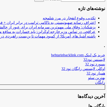
نوشته‌های تازه
تکذیب وقوع انفجار در مرز شلمچه
اعتراف رسانه صهیونیستی به ناکامی ترامپ در برابر ایران + فی
پزشکیان: وفاق ملی مهم‌ترین سرمایه ایران برای عبور از چا
عراقچی در تماس وزیرخارجه اوکراین: باید خسارات به منافع م
پاشنه آشیل‌های آمریکا؛ از کمبود مهمات تا بن‌بست راهبردی در ب
.
خرید بک لینک behtarinbacklink.com
لایسنس نود32
پسورد نود 32
اوکلی لایسنس رایگان نود 32
همیار نود 32
بهترین سئو
رایگان
آخرین دیدگاه‌ها
بایگانی‌ها