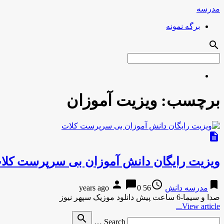
مدرسه
برگه نمونه
search
برچسب:
ویزیت آموزان
description
ویزیت رایگان دانش آموزان بی سرپرست کلا
person
chat_bubble
access_time
bookmark
مدرسه دانش
56 years ago
0
صدا و سیما-6 ساعت پیش دانلود موزیک سپهر نیوز
View article...
Search
search
Search …
for