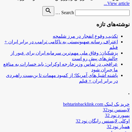
View article...
Search
search
Search …
for
نوشته‌های تازه
تکذیب وقوع انفجار در مرز شلمچه
اعتراف رسانه صهیونیستی به ناکامی ترامپ در برابر ایران +
فیلم
پزشکیان: وفاق ملی مهم‌ترین سرمایه ایران برای عبور از
چالش‌های پیش رو است
عراقچی در تماس وزیرخارجه اوکراین: باید خسارات به منافع
ما جبران شود
پاشنه آشیل‌های آمریکا؛ از کمبود مهمات تا بن‌بست راهبردی
در برابر ایران + فیلم
.
خرید بک لینک behtarinbacklink.com
لایسنس نود32
پسورد نود 32
اوکلی لایسنس رایگان نود 32
همیار نود 32