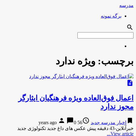
مدرسه
برگه نمونه
search
برچسب:
ویژه ندارد
description
اعمال فوق‌العاده ویژه فرهنگیان ایثارگر
مجوز ندارد
person
chat_bubble
access_time
bookmark
اخبار مدرسه جدید
56 years ago
0
خبرآنلاین-43 دقیقه پیش عکس های داغ جدید تکنولوژی جدید
View article...