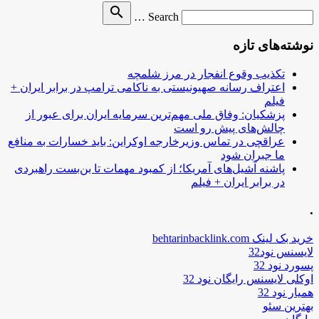
Search
search
Search …
for
نوشته‌های تازه
تکذیب وقوع انفجار در مرز شلمچه
اعتراف رسانه صهیونیستی به ناکامی ترامپ در برابر ایران +
فیلم
پزشکیان: وفاق ملی مهم‌ترین سرمایه ایران برای عبور از
چالش‌های پیش رو است
عراقچی در تماس وزیرخارجه اوکراین: باید خسارات به منافع
ما جبران شود
پاشنه آشیل‌های آمریکا؛ از کمبود مهمات تا بن‌بست راهبردی
در برابر ایران + فیلم
.
خرید بک لینک behtarinbacklink.com
لایسنس نود32
پسورد نود 32
اوکلی لایسنس رایگان نود 32
همیار نود 32
بهترین سئو