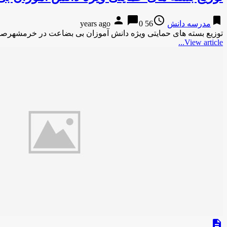
person
chat_bubble
access_time
bookmark
مدرسه دانش
56 years ago
0
توزیع بسته های حمایتی ویژه دانش آموزان بی بضاعت در خرمشهرصدا و سیما-7 ساعت پیش توزیع بسته های 
View article...
description