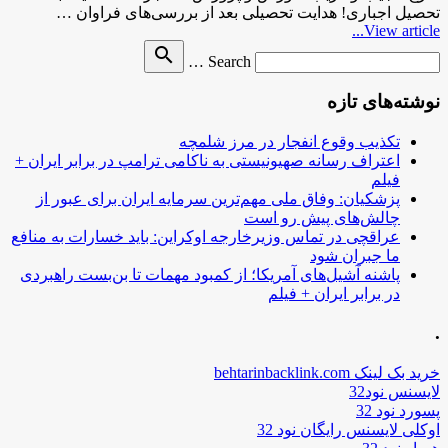
تحصیل اجباری! هدایت تحصیلی بعد از بررسی‌های فراوان …
View article...
Search
search
Search …
for
نوشته‌های تازه
تکذیب وقوع انفجار در مرز شلمچه
اعتراف رسانه صهیونیستی به ناکامی ترامپ در برابر ایران +
فیلم
پزشکیان: وفاق ملی مهم‌ترین سرمایه ایران برای عبور از
چالش‌های پیش رو است
عراقچی در تماس وزیرخارجه اوکراین: باید خسارات به منافع
ما جبران شود
پاشنه آشیل‌های آمریکا؛ از کمبود مهمات تا بن‌بست راهبردی
در برابر ایران + فیلم
.
خرید بک لینک behtarinbacklink.com
لایسنس نود32
پسورد نود 32
اوکلی لایسنس رایگان نود 32