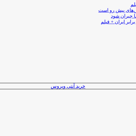
لم
لش‌های پیش رو است
ا جبران شود
رابر ایران + فیلم
خرید آنتی ویروس