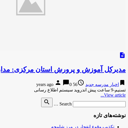
description
مدیرکل آموزش و پرورش استان‌ مرکزی: مدارس استان مرکز
person
chat_bubble
access_time
bookmark
اخبار مدرسه جدید
56 years ago
0
تسنیم-9 ساعت پیش اندروید سیستم اطلاع رسانی
View article...
Search
search
Search …
for
نوشته‌های تازه
تکذیب وقوع انفجار در مرز شلمچه