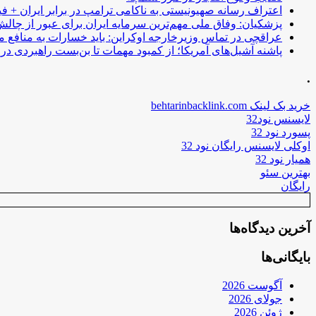
اعتراف رسانه صهیونیستی به ناکامی ترامپ در برابر ایران + فی
پزشکیان: وفاق ملی مهم‌ترین سرمایه ایران برای عبور از چا
عراقچی در تماس وزیرخارجه اوکراین: باید خسارات به منافع م
پاشنه آشیل‌های آمریکا؛ از کمبود مهمات تا بن‌بست راهبردی در ب
.
خرید بک لینک behtarinbacklink.com
لایسنس نود32
پسورد نود 32
اوکلی لایسنس رایگان نود 32
همیار نود 32
بهترین سئو
رایگان
آخرین دیدگاه‌ها
بایگانی‌ها
آگوست 2026
جولای 2026
ژوئن 2026