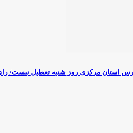
ی روز شنبه تعطیل نیست/ رای‌گیری در 100مدرسه در سطح 