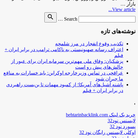
بازار …
View article...
Search
search
Search …
for
نوشته‌های تازه
تکذیب وقوع انفجار در مرز شلمچه
اعتراف رسانه صهیونیستی به ناکامی ترامپ در برابر ایران +
فیلم
پزشکیان: وفاق ملی مهم‌ترین سرمایه ایران برای عبور از
چالش‌های پیش رو است
عراقچی در تماس وزیرخارجه اوکراین: باید خسارات به منافع
ما جبران شود
پاشنه آشیل‌های آمریکا؛ از کمبود مهمات تا بن‌بست راهبردی
در برابر ایران + فیلم
.
خرید بک لینک behtarinbacklink.com
لایسنس نود32
پسورد نود 32
اوکلی لایسنس رایگان نود 32