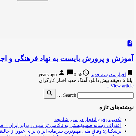
description
آموزش و پرورش بایست به نهاد فرهنگی و اجت
person
chat_bubble
access_time
bookmark
اخبار مدرسه جدید
56 years ago
0
ایلنا-6 دقیقه پیش دانلود آهنگ جدید اخبار کارگران
View article...
Search
search
Search …
for
نوشته‌های تازه
تکذیب وقوع انفجار در مرز شلمچه
اعتراف رسانه صهیونیستی به ناکامی ترامپ در برابر ایران + فی
پزشکیان: وفاق ملی مهم‌ترین سرمایه ایران برای عبور از چا