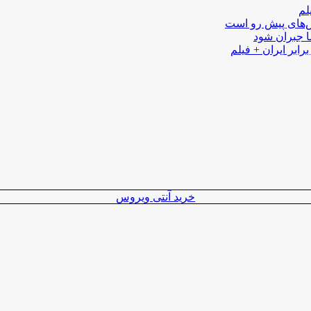
لم
لش‌های پیش رو است
ا جبران شود
رابر ایران + فیلم
خرید آنتی ویروس