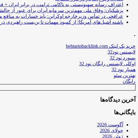
اعتراف رسانه صهیونیستی به ناکامی ترامپ در برابر ایران + فی
پزشکیان: وفاق ملی مهم‌ترین سرمایه ایران برای عبور از چا
عراقچی در تماس وزیرخارجه اوکراین: باید خسارات به منافع م
پاشنه آشیل‌های آمریکا؛ از کمبود مهمات تا بن‌بست راهبردی در ب
.
خرید بک لینک behtarinbacklink.com
لایسنس نود32
پسورد نود 32
اوکلی لایسنس رایگان نود 32
همیار نود 32
بهترین سئو
رایگان
آخرین دیدگاه‌ها
بایگانی‌ها
آگوست 2026
جولای 2026
ژوئن 2026