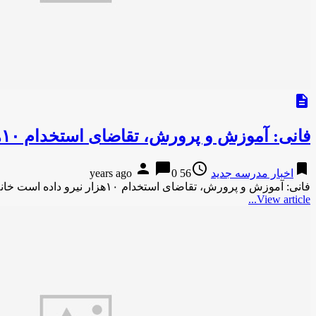
description
فانی: آموزش‌ و پرورش، تقاضای استخدام ۱۰هزار نیرو داده است
person
chat_bubble
access_time
bookmark
اخبار مدرسه جدید
56 years ago
0
فانی: آموزش‌ و پرورش، تقاضای استخدام ۱۰هزار نیرو داده است خانه ملت نوشت: وزیر آموزش و پرورش با بیان اینکه …
View article...