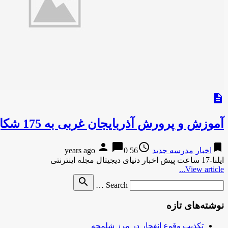
description
آموزش و پرورش آذربایجان غربی به 175 شکایت مردمی پاسخ داده است
person
chat_bubble
access_time
bookmark
اخبار مدرسه جدید
56 years ago
0
ایلنا-17 ساعت پیش اخبار دنیای دیجیتال مجله اینترنتی
View article...
Search
search
Search …
for
نوشته‌های تازه
تکذیب وقوع انفجار در مرز شلمچه