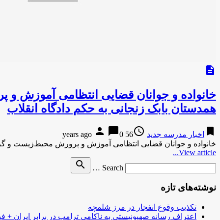
description
خانواده و جوانان قضایی انتظامی آموزش و
همدستان بابک زنجانی به حکم دادگاه انقلاب
person
chat_bubble
access_time
bookmark
اخبار مدرسه جدید
56 years ago
0
خانواده و جوانان قضایی انتظامی آموزش و پرورش محیط‌زیست و 
View article...
Search
search
Search …
for
نوشته‌های تازه
تکذیب وقوع انفجار در مرز شلمچه
اعتراف رسانه صهیونیستی به ناکامی ترامپ در برابر ایران + فی