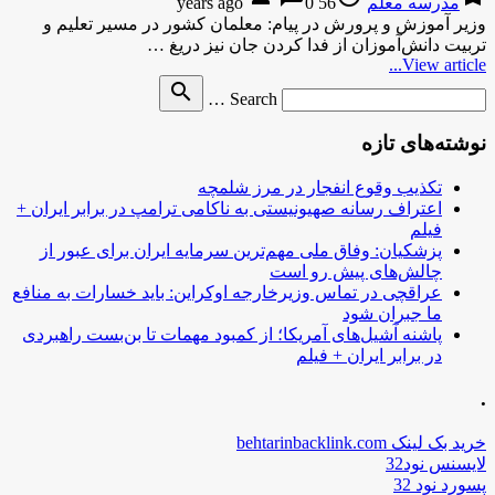
مدرسه معلم
56 years ago
0
وزیر آموزش و پرورش در پیام: معلمان کشور در مسیر تعلیم و
تربیت دانش‌آموزان از فدا کردن جان نیز دریغ …
View article...
Search
search
Search …
for
نوشته‌های تازه
تکذیب وقوع انفجار در مرز شلمچه
اعتراف رسانه صهیونیستی به ناکامی ترامپ در برابر ایران +
فیلم
پزشکیان: وفاق ملی مهم‌ترین سرمایه ایران برای عبور از
چالش‌های پیش رو است
عراقچی در تماس وزیرخارجه اوکراین: باید خسارات به منافع
ما جبران شود
پاشنه آشیل‌های آمریکا؛ از کمبود مهمات تا بن‌بست راهبردی
در برابر ایران + فیلم
.
خرید بک لینک behtarinbacklink.com
لایسنس نود32
پسورد نود 32