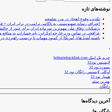
نوشته‌های تازه
تکذیب وقوع انفجار در مرز شلمچه
اعتراف رسانه صهیونیستی به ناکامی ترامپ در برابر ایران + فی
پزشکیان: وفاق ملی مهم‌ترین سرمایه ایران برای عبور از چا
عراقچی در تماس وزیرخارجه اوکراین: باید خسارات به منافع م
پاشنه آشیل‌های آمریکا؛ از کمبود مهمات تا بن‌بست راهبردی در ب
.
خرید بک لینک behtarinbacklink.com
لایسنس نود32
پسورد نود 32
اوکلی لایسنس رایگان نود 32
همیار نود 32
بهترین سئو
رایگان
آخرین دیدگاه‌ها
بایگانی‌ها