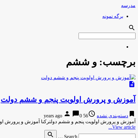
مدرسه
برگه نمونه
search
برچسب:
و ششم
description
آموزش و پرورش اولویت پنجم و ششم دولت
person
chat_bubble
access_time
bookmark
دسته‌بندی نشده
56 years ago
0
آموزش و پرورش اولویت پنجم و ششم دولترکنا آموزش و پرورش او
View article...
Search
search
Search …
for