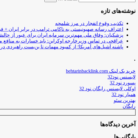
نوشته‌های تازه
تکذیب وقوع انفجار در مرز شلمچه
اعتراف رسانه صهیونیستی به ناکامی ترامپ در برابر ایران + فی
پزشکیان: وفاق ملی مهم‌ترین سرمایه ایران برای عبور از چا
عراقچی در تماس وزیرخارجه اوکراین: باید خسارات به منافع م
پاشنه آشیل‌های آمریکا؛ از کمبود مهمات تا بن‌بست راهبردی در ب
.
خرید بک لینک behtarinbacklink.com
لایسنس نود32
پسورد نود 32
اوکلی لایسنس رایگان نود 32
همیار نود 32
بهترین سئو
رایگان
آخرین دیدگاه‌ها
بایگانی‌ها