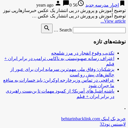
person
chat_bubble
access_time
bookmark
اخبار مدرسه جدید
56 years ago
0
توضیح آموزش و پرورش در پی انتشار یک عکس خبرسازهارپی نیوز
توضیح آموزش و پرورش در پی انتشار یک عکس …
View article...
Search
search
Search …
for
نوشته‌های تازه
تکذیب وقوع انفجار در مرز شلمچه
اعتراف رسانه صهیونیستی به ناکامی ترامپ در برابر ایران +
فیلم
پزشکیان: وفاق ملی مهم‌ترین سرمایه ایران برای عبور از
چالش‌های پیش رو است
عراقچی در تماس وزیرخارجه اوکراین: باید خسارات به منافع
ما جبران شود
پاشنه آشیل‌های آمریکا؛ از کمبود مهمات تا بن‌بست راهبردی
در برابر ایران + فیلم
.
خرید بک لینک behtarinbacklink.com
لایسنس نود32