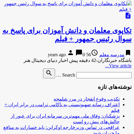
description
تکاپوی معلمان و دانش آموزان برای پاسخ به
سوال رئیس جمهور + فیلم
person
chat_bubble
access_time
bookmark
مدرسه معلم
56 years ago
0
باشگاه خبرنگاران-42 دقیقه پیش اخبار دنیای دیجیتال هنر
View article...
Search
search
Search …
for
نوشته‌های تازه
تکذیب وقوع انفجار در مرز شلمچه
اعتراف رسانه صهیونیستی به ناکامی ترامپ در برابر ایران +
فیلم
پزشکیان: وفاق ملی مهم‌ترین سرمایه ایران برای عبور از
چالش‌های پیش رو است
عراقچی در تماس وزیرخارجه اوکراین: باید خسارات به منافع
ما جبران شود