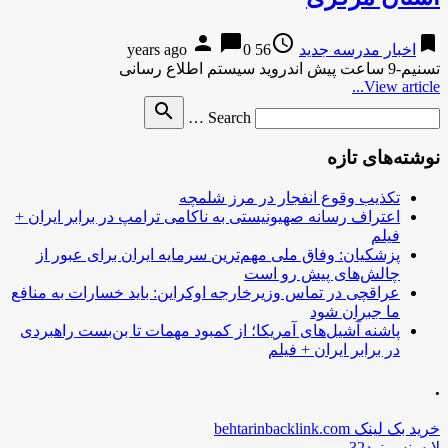
person
chat_bubble
access_time
bookmark
اخبار مدرسه جدید
56 years ago
0
تسنیم-9 ساعت پیش اندروید سیستم اطلاع رسانی
View article...
Search
search
Search …
for
نوشته‌های تازه
تکذیب وقوع انفجار در مرز شلمچه
اعتراف رسانه صهیونیستی به ناکامی ترامپ در برابر ایران +
فیلم
پزشکیان: وفاق ملی مهم‌ترین سرمایه ایران برای عبور از
چالش‌های پیش رو است
عراقچی در تماس وزیرخارجه اوکراین: باید خسارات به منافع
ما جبران شود
پاشنه آشیل‌های آمریکا؛ از کمبود مهمات تا بن‌بست راهبردی
در برابر ایران + فیلم
.
خرید بک لینک behtarinbacklink.com
لایسنس نود32