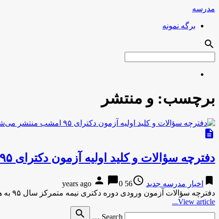
مدرسه
برگه نمونه
search
برچسب:
و منتشر
description
دفترچه سؤالات و کلید اولیه آزمون دکترای ۹۵ امشب منتشر می‌شود
person
chat_bubble
access_time
bookmark
اخبار مدرسه جدید
56 years ago
0
دفترچه سؤالات آزمون ورودی دوره دکتری نیمه متمرکز سال ۹۵ به همراه کلید اولیه از ساعت ۲۰ امروز (سه‌شنبه) روی …
View article...
Search
search
Search …
for