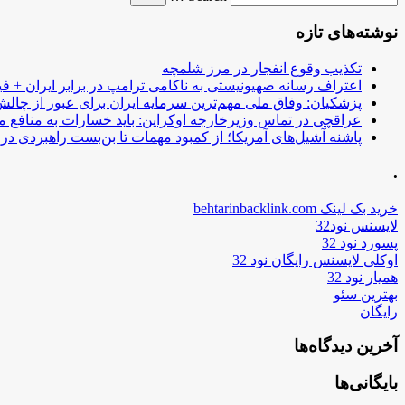
نوشته‌های تازه
تکذیب وقوع انفجار در مرز شلمچه
اعتراف رسانه صهیونیستی به ناکامی ترامپ در برابر ایران + فی
پزشکیان: وفاق ملی مهم‌ترین سرمایه ایران برای عبور از چا
عراقچی در تماس وزیرخارجه اوکراین: باید خسارات به منافع م
پاشنه آشیل‌های آمریکا؛ از کمبود مهمات تا بن‌بست راهبردی در ب
.
خرید بک لینک behtarinbacklink.com
لایسنس نود32
پسورد نود 32
اوکلی لایسنس رایگان نود 32
همیار نود 32
بهترین سئو
رایگان
آخرین دیدگاه‌ها
بایگانی‌ها