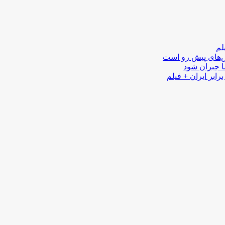
لم
لش‌های پیش رو است
ا جبران شود
رابر ایران + فیلم