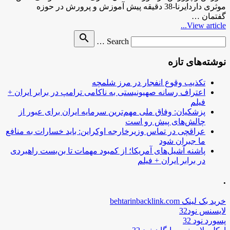
موثری داردایرنا-38 دقیقه پیش آموزش و پرورش در حوزه
گفتمان …
View article...
Search
search
Search …
for
نوشته‌های تازه
تکذیب وقوع انفجار در مرز شلمچه
اعتراف رسانه صهیونیستی به ناکامی ترامپ در برابر ایران +
فیلم
پزشکیان: وفاق ملی مهم‌ترین سرمایه ایران برای عبور از
چالش‌های پیش رو است
عراقچی در تماس وزیرخارجه اوکراین: باید خسارات به منافع
ما جبران شود
پاشنه آشیل‌های آمریکا؛ از کمبود مهمات تا بن‌بست راهبردی
در برابر ایران + فیلم
.
خرید بک لینک behtarinbacklink.com
لایسنس نود32
پسورد نود 32