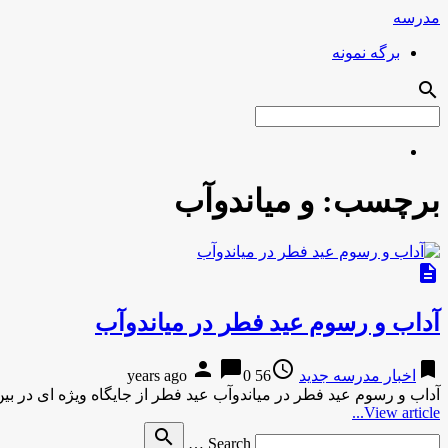
مدرسه
برگه نمونه
search
برچسب:
و میاندوآب
description
آداب و رسوم عید فطر در میاندوآب
person
chat_bubble
access_time
bookmark
اخبار مدرسه جدید
56 years ago
0
آداب و رسوم عید فطر در میاندوآب عید فطر از جایگاه ویژه ای در ب
View article...
Search
search
Search …
for