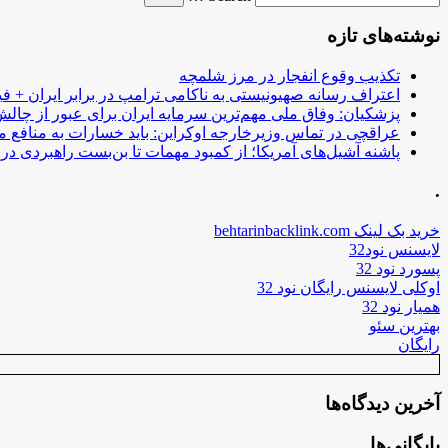
نوشته‌های تازه
تکذیب وقوع انفجار در مرز شلمچه
اعتراف رسانه صهیونیستی به ناکامی ترامپ در برابر ایران + فی
پزشکیان: وفاق ملی مهم‌ترین سرمایه ایران برای عبور از چا
عراقچی در تماس وزیرخارجه اوکراین: باید خسارات به منافع م
پاشنه آشیل‌های آمریکا؛ از کمبود مهمات تا بن‌بست راهبردی در ب
.
خرید بک لینک behtarinbacklink.com
لایسنس نود32
پسورد نود 32
اوکلی لایسنس رایگان نود 32
همیار نود 32
بهترین سئو
رایگان
آخرین دیدگاه‌ها
بایگانی‌ها