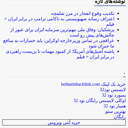
نوشته‌های تازه
تکذیب وقوع انفجار در مرز شلمچه
اعتراف رسانه صهیونیستی به ناکامی ترامپ در برابر ایران +
فیلم
پزشکیان: وفاق ملی مهم‌ترین سرمایه ایران برای عبور از
چالش‌های پیش رو است
عراقچی در تماس وزیرخارجه اوکراین: باید خسارات به منافع
ما جبران شود
پاشنه آشیل‌های آمریکا؛ از کمبود مهمات تا بن‌بست راهبردی
در برابر ایران + فیلم
.
خرید بک لینک behtarinbacklink.com
لایسنس نود32
پسورد نود 32
اوکلی لایسنس رایگان نود 32
همیار نود 32
بهترین سئو
رایگان
خرید آنتی ویروس