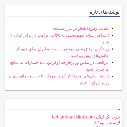
نوشته‌های تازه
تکذیب وقوع انفجار در مرز شلمچه
اعتراف رسانه صهیونیستی به ناکامی ترامپ در برابر ایران +
فیلم
پزشکیان: وفاق ملی مهم‌ترین سرمایه ایران برای عبور از
چالش‌های پیش رو است
عراقچی در تماس وزیرخارجه اوکراین: باید خسارات به منافع
ما جبران شود
پاشنه آشیل‌های آمریکا؛ از کمبود مهمات تا بن‌بست راهبردی در
برابر ایران + فیلم
.
خرید بک لینک behtarinbacklink.com
لایسنس نود32