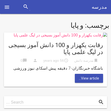
search
مدرسه

برچسب:
و پایا
رقابت یکهزار و 100 دانش آموز بسیجی
در لیگ علمی پایا
chat_bubble
person
access_time
bookmark
مدرسه دانش
56 years ago
0
باشگاه خبرنگاران-7 دقیقه پیش اسکای نیوز ورزشی
View article...
Search
search
Search …
for