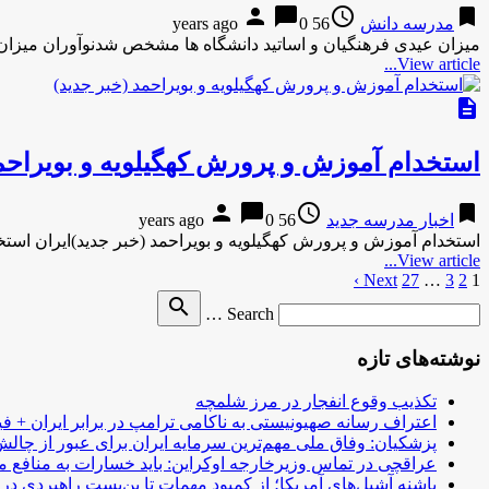
person
chat_bubble
access_time
bookmark
مدرسه دانش
56 years ago
0
میزان عیدی فرهنگیان و اساتید دانشگاه ها مشخص شدنوآوران میزان
View article...
description
استخدام آموزش و پرورش کهگیلویه و بویراحم
person
chat_bubble
access_time
bookmark
اخبار مدرسه جدید
56 years ago
0
استخدام آموزش و پرورش کهگیلویه و بویراحمد (خبر جدید)ایران استخ
View article...
1
2
3
…
27
صفحه‌بندی
Next ›
Search
search
نوشته‌ها
Search …
for
نوشته‌های تازه
تکذیب وقوع انفجار در مرز شلمچه
اعتراف رسانه صهیونیستی به ناکامی ترامپ در برابر ایران + فی
پزشکیان: وفاق ملی مهم‌ترین سرمایه ایران برای عبور از چا
عراقچی در تماس وزیرخارجه اوکراین: باید خسارات به منافع م
پاشنه آشیل‌های آمریکا؛ از کمبود مهمات تا بن‌بست راهبردی در ب