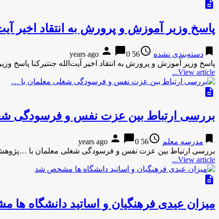
description
پاسخ وزیر آموزش و پرورش به انتقاد اخیر آیت‌
person
chat_bubble
access_time
bookmark
دسته‌بندی نشده
56 years ago
0
پاسخ وزیر آموزش و پرورش به انتقاد اخیر آیت‌الله جنتیرکنا پاسخ وزی
View article...
description
بررسی ارتباط بین عزت نفس و فرسودگی شغل
person
chat_bubble
access_time
bookmark
مدرسه معلم
56 years ago
0
بررسی ارتباط بین عزت نفس و فرسودگی شغلی معلمان با …پژوهش
View article...
description
میزان عیدی فرهنگیان و اساتید دانشگاه ها