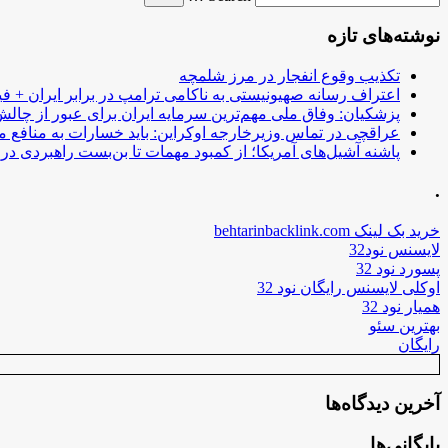
نوشته‌های تازه
تکذیب وقوع انفجار در مرز شلمچه
اعتراف رسانه صهیونیستی به ناکامی ترامپ در برابر ایران + فی
پزشکیان: وفاق ملی مهم‌ترین سرمایه ایران برای عبور از چا
عراقچی در تماس وزیرخارجه اوکراین: باید خسارات به منافع م
پاشنه آشیل‌های آمریکا؛ از کمبود مهمات تا بن‌بست راهبردی در ب
.
خرید بک لینک behtarinbacklink.com
لایسنس نود32
پسورد نود 32
اوکلی لایسنس رایگان نود 32
همیار نود 32
بهترین سئو
رایگان
آخرین دیدگاه‌ها
بایگانی‌ها