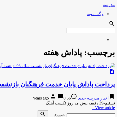
مدرسه
برگه نمونه
search
برچسب:
پاداش هفته
description
پرداخت پاداش پایان خدمت فرهنگیان بازنشسته سال 93 از ه
person
chat_bubble
access_time
bookmark
اخبار مدرسه جدید
56 years ago
0
تسنیم-39 دقیقه پیش مد روز تکست آهنگ
View article...
Search
search
Search …
for