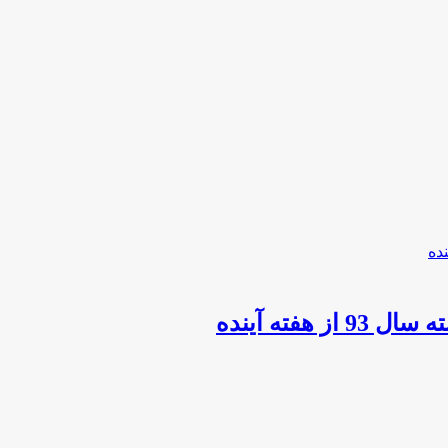
فته آینده