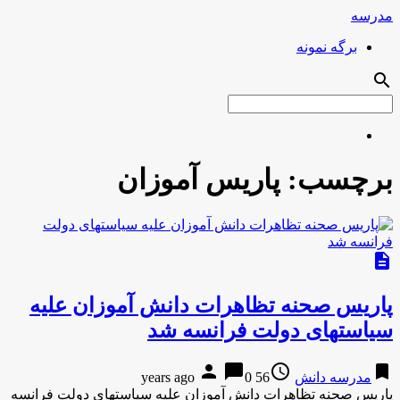
مدرسه
برگه نمونه
search
برچسب:
پاریس آموزان
description
پاریس صحنه تظاهرات دانش آموزان علیه
سیاست‎های دولت فرانسه شد
person
chat_bubble
access_time
bookmark
مدرسه دانش
56 years ago
0
پاریس صحنه تظاهرات دانش آموزان علیه سیاست‎های دولت فرانسه