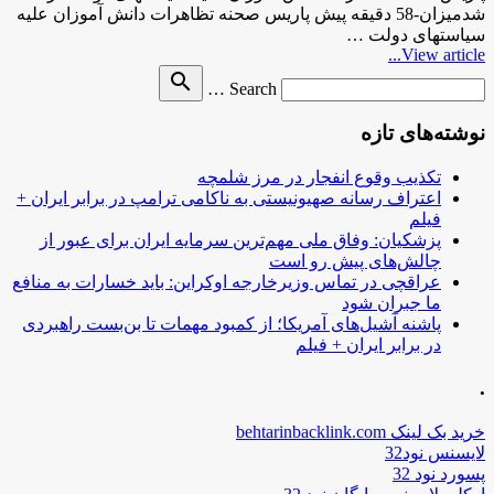
شدمیزان-58 دقیقه پیش پاریس صحنه تظاهرات دانش آموزان علیه
سیاست‎های دولت …
View article...
Search
search
Search …
for
نوشته‌های تازه
تکذیب وقوع انفجار در مرز شلمچه
اعتراف رسانه صهیونیستی به ناکامی ترامپ در برابر ایران +
فیلم
پزشکیان: وفاق ملی مهم‌ترین سرمایه ایران برای عبور از
چالش‌های پیش رو است
عراقچی در تماس وزیرخارجه اوکراین: باید خسارات به منافع
ما جبران شود
پاشنه آشیل‌های آمریکا؛ از کمبود مهمات تا بن‌بست راهبردی
در برابر ایران + فیلم
.
خرید بک لینک behtarinbacklink.com
لایسنس نود32
پسورد نود 32