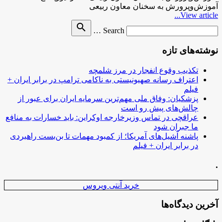
آموزش‌وپرورش به سخنان معاون ربیعی
View article...
Search
search
Search …
for
نوشته‌های تازه
تکذیب وقوع انفجار در مرز شلمچه
اعتراف رسانه صهیونیستی به ناکامی ترامپ در برابر ایران +
فیلم
پزشکیان: وفاق ملی مهم‌ترین سرمایه ایران برای عبور از
چالش‌های پیش رو است
عراقچی در تماس وزیرخارجه اوکراین: باید خسارات به منافع
ما جبران شود
پاشنه آشیل‌های آمریکا؛ از کمبود مهمات تا بن‌بست راهبردی
در برابر ایران + فیلم
.
خرید آنتی ویروس
آخرین دیدگاه‌ها