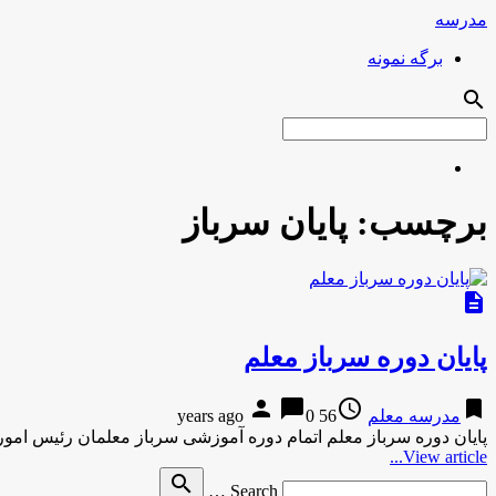
مدرسه
برگه نمونه
search
برچسب:
پایان سرباز
description
پایان دوره سرباز معلم
person
chat_bubble
access_time
bookmark
مدرسه معلم
56 years ago
0
پایان دوره سرباز معلم اتمام دوره آموزشی سرباز معلمان رئیس ام
View article...
Search
search
Search …
for