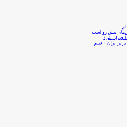
لم
لش‌های پیش رو است
ا جبران شود
رابر ایران + فیلم