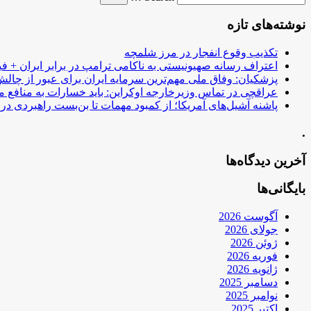
نوشته‌های تازه
تکذیب وقوع انفجار در مرز شلمچه
اعتراف رسانه صهیونیستی به ناکامی ترامپ در برابر ایران + فی
پزشکیان: وفاق ملی مهم‌ترین سرمایه ایران برای عبور از چا
عراقچی در تماس وزیرخارجه اوکراین: باید خسارات به منافع م
پاشنه آشیل‌های آمریکا؛ از کمبود مهمات تا بن‌بست راهبردی در ب
.
آخرین دیدگاه‌ها
بایگانی‌ها
آگوست 2026
جولای 2026
ژوئن 2026
فوریه 2026
ژانویه 2026
دسامبر 2025
نوامبر 2025
اکتبر 2025