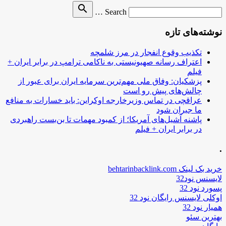
Search
search
Search …
for
نوشته‌های تازه
تکذیب وقوع انفجار در مرز شلمچه
اعتراف رسانه صهیونیستی به ناکامی ترامپ در برابر ایران +
فیلم
پزشکیان: وفاق ملی مهم‌ترین سرمایه ایران برای عبور از
چالش‌های پیش رو است
عراقچی در تماس وزیرخارجه اوکراین: باید خسارات به منافع
ما جبران شود
پاشنه آشیل‌های آمریکا؛ از کمبود مهمات تا بن‌بست راهبردی
در برابر ایران + فیلم
.
خرید بک لینک behtarinbacklink.com
لایسنس نود32
پسورد نود 32
اوکلی لایسنس رایگان نود 32
همیار نود 32
بهترین سئو