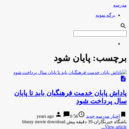
مدرسه
برگه نمونه
search
برچسب:
پایان شود
description
پاداش پایان خدمت فرهنگیان باید تا پایان
سال پرداخت شود
person
chat_bubble
access_time
bookmark
اخبار مدرسه جدید
56 years ago
0
باشگاه خبرنگاران-39 دقیقه پیش bluray movie download
View article...