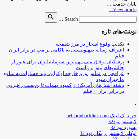
پایان خدمت …
View article...
Search
search
Search …
for
نوشته‌های تازه
تکذیب وقوع انفجار در مرز شلمچه
اعتراف رسانه صهیونیستی به ناکامی ترامپ در برابر ایران +
فیلم
پزشکیان: وفاق ملی مهم‌ترین سرمایه ایران برای عبور از
چالش‌های پیش رو است
عراقچی در تماس وزیرخارجه اوکراین: باید خسارات به منافع
ما جبران شود
پاشنه آشیل‌های آمریکا؛ از کمبود مهمات تا بن‌بست راهبردی
در برابر ایران + فیلم
.
خرید بک لینک behtarinbacklink.com
لایسنس نود32
پسورد نود 32
اوکلی لایسنس رایگان نود 32