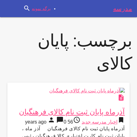
search
مدرسه
برگه نمونه
برچسب:
پایان
کالای
description
آذرماه پایان ثبت نام کالای فرهنگیان
person
chat_bubble
access_time
bookmark
اخبار مدرسه جدید
56 years ago
0
آذرماه پایان ثبت نام کالای فرهنگیان آذز ماه ،
پایان ثبت نام کارت اعتباری کالا فرهنگیان رئیس