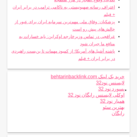
اعتراف رسانه صهیونیستی به ناکامی ترامپ در برابر ایران
+ فیلم
پزشکیان: وفاق ملی مهم‌ترین سرمایه ایران برای عبور از
چالش‌های پیش رو است
عراقچی در تماس وزیرخارجه اوکراین: باید خسارات به
منافع ما جبران شود
پاشنه آشیل‌های آمریکا؛ از کمبود مهمات تا بن‌بست راهبردی
در برابر ایران + فیلم
خرید بک لینک behtarinbacklink.com
لایسنس نود32
.
پسورد نود 32
اوکلی لایسنس رایگان نود 32
همیار نود 32
بهترین سئو
رایگان